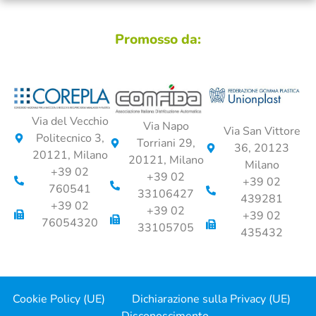
Promosso da:
Via del Vecchio
Via Napo
Via San Vittore
Politecnico 3,
Torriani 29,
36, 20123
20121, Milano
20121, Milano
Milano
+39 02
+39 02
+39 02
760541
33106427
439281
+39 02
+39 02
+39 02
76054320
33105705
435432
Cookie Policy (UE)
Dichiarazione sulla Privacy (UE)
Disconoscimento