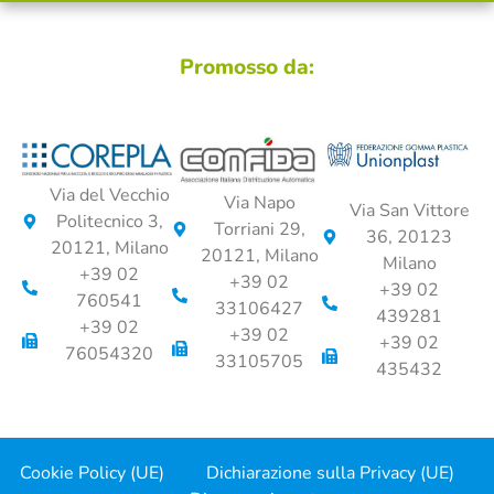
Promosso da:
Via del Vecchio
Via Napo
Via San Vittore
Politecnico 3,
Torriani 29,
36, 20123
20121, Milano
20121, Milano
Milano
+39 02
+39 02
+39 02
760541
33106427
439281
+39 02
+39 02
+39 02
76054320
33105705
435432
Cookie Policy (UE)
Dichiarazione sulla Privacy (UE)