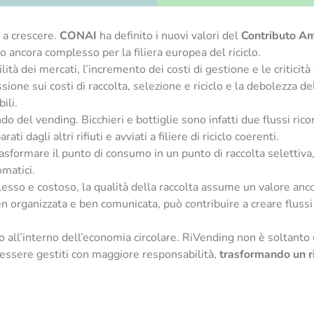
a a crescere.
CONAI
ha definito i nuovi valori del
Contributo Amb
to ancora complesso per la filiera europea del riciclo.
tilità dei mercati, l’incremento dei costi di gestione e le critic
sione sui costi di raccolta, selezione e riciclo e la debolezza d
ili.
do del vending. Bicchieri e bottiglie sono infatti due flussi ri
 dagli altri rifiuti e avviati a filiere di riciclo coerenti.
rasformare il punto di consumo in un punto di raccolta selettiv
omatici.
plesso e costoso, la qualità della raccolta assume un valore anc
n organizzata e ben comunicata, può contribuire a creare flussi pi
ruolo all’interno dell’economia circolare. RiVending non è solta
essere gestiti con maggiore responsabilità,
trasformando un r