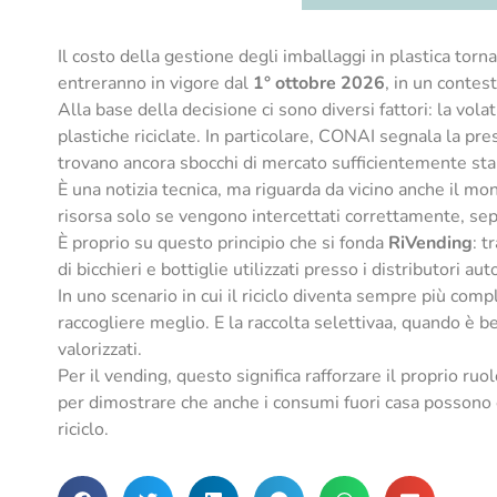
Il costo della gestione degli imballaggi in plastica torn
entreranno in vigore dal
1° ottobre 2026
, in un contes
Alla base della decisione ci sono diversi fattori: la vola
plastiche riciclate. In particolare, CONAI segnala la pres
trovano ancora sbocchi di mercato sufficientemente stab
È una notizia tecnica, ma riguarda da vicino anche il mon
risorsa solo se vengono intercettati correttamente, separati
È proprio su questo principio che si fonda
RiVending
: t
di bicchieri e bottiglie utilizzati presso i distributori aut
In uno scenario in cui il riciclo diventa sempre più com
raccogliere meglio. E la raccolta selettivaa, quando è be
valorizzati.
Per il vending, questo significa rafforzare il proprio 
per dimostrare che anche i consumi fuori casa possono 
riciclo.