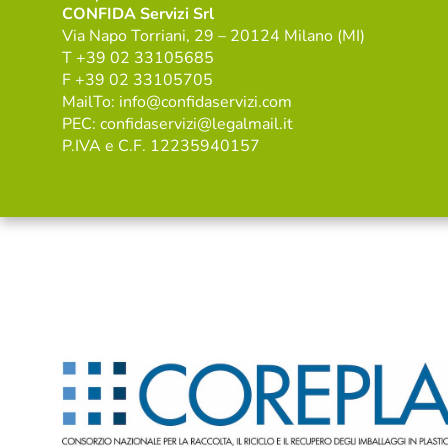
CONFIDA Servizi Srl
Via Napo Torriani, 29 – 20124 Milano (MI)
T +39 02 33105685
F +39 02 33105705
MailTo: info@confidaservizi.com
PEC: confidaservizi@legalmail.it
P.IVA e C.F. 12235940157