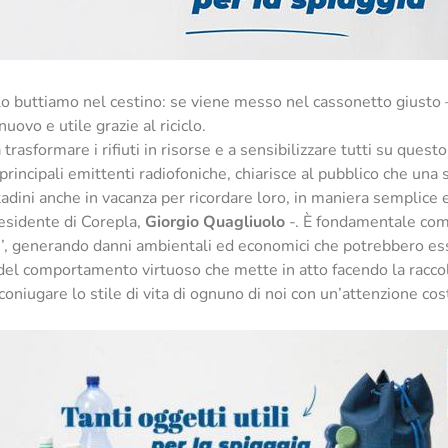
o lo buttiamo nel cestino: se viene messo nel cassonetto giusto
ovo e utile grazie al riciclo.
 trasformare i rifiuti in risorse e a sensibilizzare tutti su ques
 principali emittenti radiofoniche, chiarisce al pubblico che una 
dini anche in vacanza per ricordare loro, in maniera semplice e
presidente di Corepla,
Giorgio Quagliuolo
-. È fondamentale comb
ti’, generando danni ambientali ed economici che potrebbero esse
del comportamento virtuoso che mette in atto facendo la raccolta 
 coniugare lo stile di vita di ognuno di noi con un’attenzione co