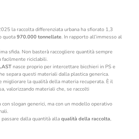
 2025 la raccolta differenziata urbana ha sfiorato 1,3
to quota
970.000 tonnellate
. In rapporto all’immesso al
ossima sfida. Non basterà raccogliere quantità sempre
facilmente riciclabili.
LAST
nasce proprio per intercettare bicchieri in PS e
che separa questi materiali dalla plastica generica.
e migliorare la qualità della materia recuperata. È il
a, valorizzando materiali che, se raccolti
on con slogan generici, ma con un modello operativo
ali.
 passare dalla quantità alla
qualità della raccolta
,