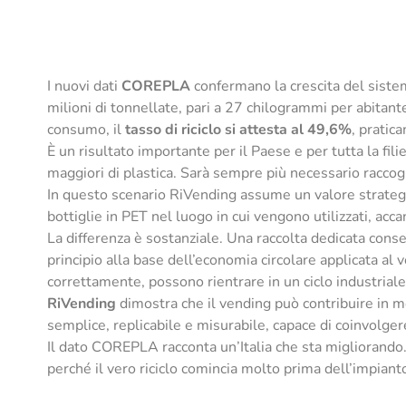
I nuovi dati
COREPLA
confermano la crescita del sistema
milioni di tonnellate, pari a 27 chilogrammi per abitant
consumo, il
tasso di riciclo si attesta al 49,6%
, pratica
È un risultato importante per il Paese e per tutta la fil
maggiori di plastica. Sarà sempre più necessario raccogli
In questo scenario RiVending assume un valore strateg
bottiglie in PET nel luogo in cui vengono utilizzati, acc
La differenza è sostanziale. Una raccolta dedicata consent
principio alla base dell’economia circolare applicata al 
correttamente, possono rientrare in un ciclo industriale 
RiVending
dimostra che il vending può contribuire in m
semplice, replicabile e misurabile, capace di coinvolgere
Il dato COREPLA racconta un’Italia che sta migliorando.
perché il vero riciclo comincia molto prima dell’impiant