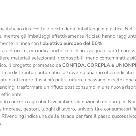
 italiano di raccolta e riciclo degli imballaggi in plastica. Nel
e, mentre gli imballaggi effettivamente riciclati hanno raggiun
mente in linea con l’
obiettivo europeo del 50%
.
iera del riciclo, ma indica anche con chiarezza quale sarà la pr
ere materiali selezionati, riconoscibili, meno contaminati e più 
ico. Il progetto promosso da
CONFIDA, COREPLA e UNIONP
anto ai distributori automatici, attraverso una raccolta dedicata 
e di ottenere flussi più puliti, ridurre i passaggi di selezione 
vending: trasformare un rifiuto post consumo in una nuova risors
efficiente.
odo concreto agli obiettivi ambientali nazionali ed europei. N
 imprese, gestori, luoghi di lavoro, università e consumatori fin
 RiVending indica una delle strade per fare il passo successivo:
o.