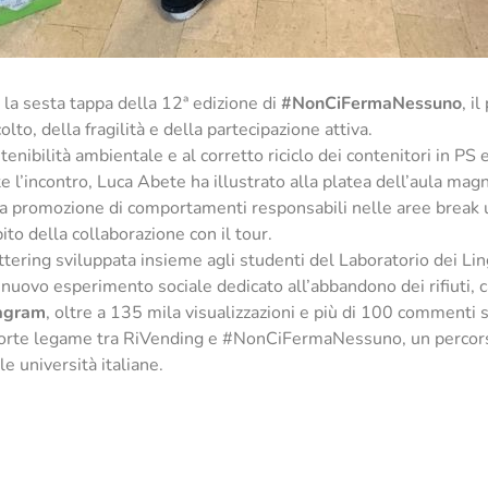
 la sesta tappa della 12ª edizione di
#NonCiFermaNessuno
, i
olto, della fragilità e della partecipazione attiva.
enibilità ambientale e al corretto riciclo dei contenitori in PS e
e l’incontro, Luca Abete ha illustrato alla platea dell’aula ma
lla promozione di comportamenti responsabili nelle aree break un
mbito della collaborazione con il tour.
tering sviluppata insieme agli studenti del Laboratorio dei Li
 un nuovo esperimento sociale dedicato all’abbandono dei rifiuti,
agram
, oltre a 135 mila visualizzazioni e più di 100 commenti 
forte legame tra RiVending e #NonCiFermaNessuno, un percorso 
e università italiane.