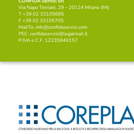
CONFIDA Servizi Srl
Via Napo Torriani, 29 – 20124 Milano (MI)
T +39 02 33105685
F +39 02 33105705
MailTo: info@confidaservizi.com
PEC: confidaservizi@legalmail.it
P.IVA e C.F. 12235940157