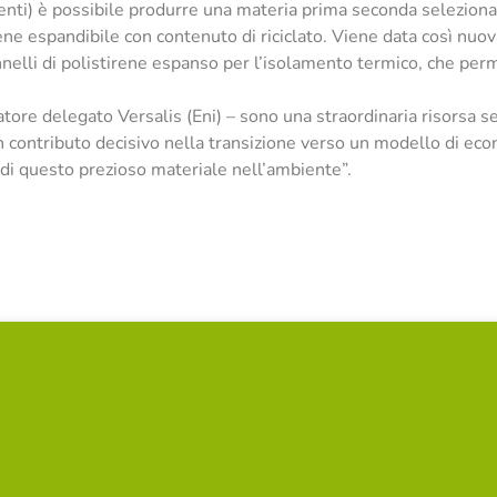
ti) è possibile produrre una materia prima seconda selezionata,
ne espandibile con contenuto di riciclato. Viene data così nuova
nnelli di polistirene espanso per l’isolamento termico, che perm
tratore delegato Versalis (Eni) – sono una straordinaria risorsa s
n contributo decisivo nella transizione verso un modello di eco
 di questo prezioso materiale nell’ambiente”.