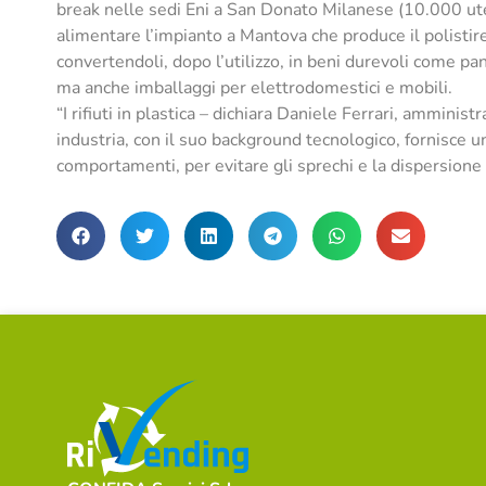
break nelle sedi Eni a San Donato Milanese (10.000 uten
alimentare l’impianto a Mantova che produce il polistire
convertendoli, dopo l’utilizzo, in beni durevoli come pa
ma anche imballaggi per elettrodomestici e mobili.
“I rifiuti in plastica – dichiara Daniele Ferrari, amminis
industria, con il suo background tecnologico, fornisce u
comportamenti, per evitare gli sprechi e la dispersione