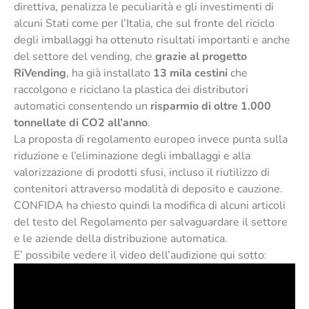
direttiva, penalizza le peculiarità e gli investimenti di
alcuni Stati come per l’Italia, che sul fronte del riciclo
degli imballaggi ha ottenuto risultati importanti e anche
del settore del vending, che
grazie al progetto
RiVending
, ha già installato
13 mila cestini
che
raccolgono e riciclano la plastica dei distributori
automatici consentendo un
risparmio di oltre 1.000
tonnellate di CO2 all’anno
.
La proposta di regolamento europeo invece punta sulla
riduzione e l’eliminazione degli imballaggi e alla
valorizzazione di prodotti sfusi, incluso il riutilizzo di
contenitori attraverso modalità di deposito e cauzione.
CONFIDA ha chiesto quindi la modifica di alcuni articoli
del testo del Regolamento per salvaguardare il settore
e le aziende della distribuzione automatica.
E’ possibile vedere il video dell’audizione qui sotto: