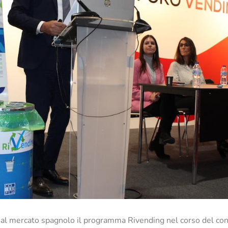
o al mercato spagnolo il programma Rivending
nel corso del co