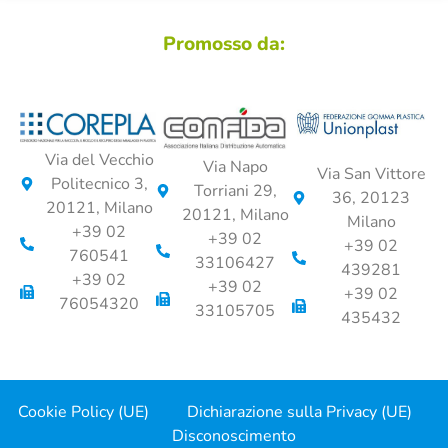
Promosso da:
Via del Vecchio
Via Napo
Via San Vittore
Politecnico 3,
Torriani 29,
36, 20123
20121, Milano
20121, Milano
Milano
+39 02
+39 02
+39 02
760541
33106427
439281
+39 02
+39 02
+39 02
76054320
33105705
435432
Cookie Policy (UE)
Dichiarazione sulla Privacy (UE)
Disconoscimento