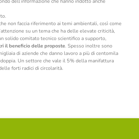
l mondo dell’informazione che hanno indotto anche
to.
a che non faccia riferimento ai temi ambientali, così come
’attenzione su un tema che ha delle elevate criticità,
 solido comitato tecnico scientifico a supporto,
i il beneficio delle proposte
. Spesso inoltre sono
igliaia di aziende che danno lavoro a più di centomila
ddoppia. Un settore che vale il 5% della manifattura
le forti radici di circolarità.