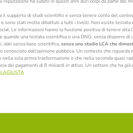
 cui reputazione ha subito in questi anni duri colpi da parte de
 il supporto di studi scientifici e senza tenere conto del contes
 e sono stati molto dibattuti a tutti i livelli. Non esiste testat
ial. Le informazioni hanno la funzione positiva di tenere alta l
quando una testata scientifica o una ONG, senza disporre di un
i, dati senza base scientifica,
senza uno studio LCA che dimostr
 conosciuto dall’opinione pubblica. Un contesto che riguarda m
o nella sola prima trasformazione e che nella seconda quasi ra
a dei pagamenti di 8 miliardi in attivo. Un settore che ha già del
LAGIUSTA