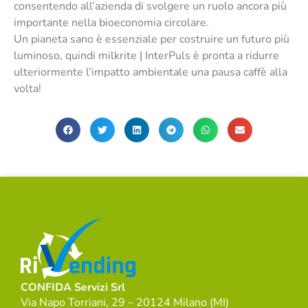
consentendo all’azienda di svolgere un ruolo ancora più
importante nella bioeconomia circolare.
Un pianeta sano è essenziale per costruire un futuro più
luminoso, quindi milkrite | InterPuls è pronta a ridurre
ulteriormente l’impatto ambientale una pausa caffè alla
volta!
CONFIDA Servizi Srl
Via Napo Torriani, 29 – 20124 Milano (MI)