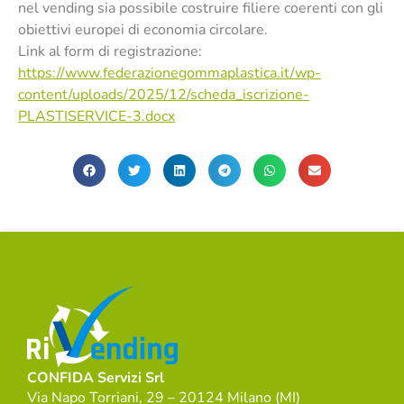
nel vending sia possibile costruire filiere coerenti con gli
obiettivi europei di economia circolare.
Link al form di registrazione:
https://www.federazionegommaplastica.it/wp-
content/uploads/2025/12/scheda_iscrizione-
PLASTISERVICE-3.docx
CONFIDA Servizi Srl
Via Napo Torriani, 29 – 20124 Milano (MI)