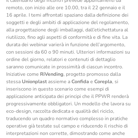
Il calendario degli incontri prevede appuntamenti da
remoto, con inizio alle ore 10.00, tra il 22 gennaio e il
16 aprile. I temi affrontati spaziano dalla definizione dei
soggetti e degli ambiti di applicazione del regolamento,
alla progettazione degli imballaggi, dall’etichettatura al
riutilizzo, fino agli aspetti di conformità e di fine vita. La
durata dei webinar varierà in funzione dell’argomento,
con sessioni da 60 o 90 minuti. Ulteriori informazioni su
ordine del giorno, relatori e contenuti di dettaglio
saranno comunicate in prossimità di ciascun incontro.
Iniziative come
RiVending
, progetto promosso dalla
stessa
Unionplast
assieme a
Confida
e
Corepla
, si
inseriscono in questo scenario come esempi di
applicazione anticipata dei principi che il PPWR renderà
progressivamente obbligatori. Un modello che lavora su
eco-design, raccolta dedicata e qualità del riciclo,
traducendo un quadro normativo complesso in pratiche
operative già testate sul campo e riducendo il rischio di
interpretazioni non corrette, dimostrando come anche