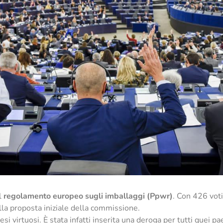
l
regolamento europeo sugli imballaggi (Ppwr)
. Con 426 voti
lla proposta iniziale della commissione.
si virtuosi. È stata infatti inserita una deroga per tutti quei pae