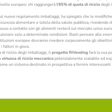
 a livello europeo: chi raggiungerà
l’85% di quota di riciclo
degli 
ul nuovo regolamento imballaggi, ha spiegato che le modifiche 
 di sicurezza alimentare e tutela della salute pubblica, rivedend
uso a contatto con gli alimenti resterà sul mercato unico eur
ionare solo a determinate condizioni. Basti pensare alle enormi
tituzioni europee dovranno rivedere corposamente gli obiettivi 
i fattori in gioco.
i riciclo degli imballaggi, il
progetto RiVending
farà la sua 
ra virtuosa di riciclo meccanico
potenzialmente scalabile ed espo
 come un sistema destinato in prospettiva a fornire interessant