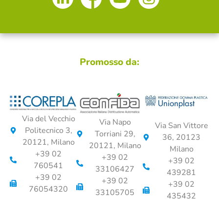
Promosso da:
Via del Vecchio
Via Napo
Via San Vittore
Politecnico 3,
Torriani 29,
36, 20123
20121, Milano
20121, Milano
Milano
+39 02
+39 02
+39 02
760541
33106427
439281
+39 02
+39 02
+39 02
76054320
33105705
435432