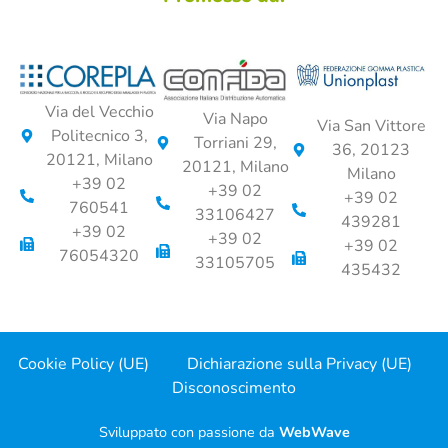
Via del Vecchio
Via Napo
Via San Vittore
Politecnico 3,
Torriani 29,
36, 20123
20121, Milano
20121, Milano
Milano
+39 02
+39 02
+39 02
760541
33106427
439281
+39 02
+39 02
+39 02
76054320
33105705
435432
Cookie Policy (UE)
Dichiarazione sulla Privacy (UE)
Disconoscimento
Sviluppato con passione da
WebWave