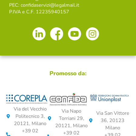
PEC: confidaservizi@legalmail.it
P.IVA e C.F. 12235940157
Promosso da:
Via del Vecchio
Via Napo
Via San Vittore
Politecnico 3,
Torriani 29,
36, 20123
20121, Milano
20121, Milano
Milano
+39 02
+39 02
+39 02