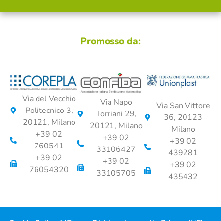
Promosso da:
Via del Vecchio
Via Napo
Via San Vittore
Politecnico 3,
Torriani 29,
36, 20123
20121, Milano
20121, Milano
Milano
+39 02
+39 02
+39 02
760541
33106427
439281
+39 02
+39 02
+39 02
76054320
33105705
435432